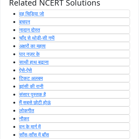
Related NCERT Solutions
वह चिड़िया जो
बचपन
नादान दोस्त
चाँद से थोड़ी-सी गप्पें
अक्षरों का महत्व
पार नज़र के
साथी हाथ बढ़ाना
ऐसे-ऐसे
टिकट अलबम
झांसी की रानी
संसार पुस्तक है
मैं सबसे छोटी होऊं
लोकगीत
नौकर
वन के मार्ग में
साँस-साँस में बाँस