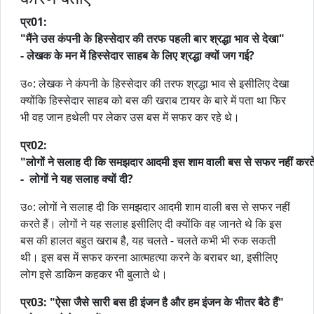
प्र
01:
"
मैंने
उस
कंपनी
के
हिस्सेदार
की
तरफ
पहली
बार
श्रद्धा
भाव
से
देखा
"
-
लेखक
के
मन
में
हिस्सेदार
साहब
के
लिए
श्रद्धा
क्यों
जग
गई
?
उ०: लेखक ने कंपनी के हिस्सेदार की तरफ श्रद्धा भाव से इसीलिए देखा
क्योंकि हिस्सेदार साहब को बस की खराब टायर के बारे में पता था फिर
भी वह जान हथेली पर लेकर उस बस में सफर कर रहे थे।
प्र
02:
"
लोगों
ने
सलाह
दी
कि
समझदार
आदमी
इस
शाम
वाली
बस
से
सफर
नहीं
करत
-
लोगों
ने
यह
सलाह
क्यों
दी
?
उ०: लोगों ने सलाह दी कि समझदार आदमी शाम वाली बस से सफर नहीं
करते हैं। लोगों ने यह सलाह इसीलिए दी क्योंकि वह जानते थे कि इस
बस की हालत बहुत खराब है, यह चलते - चलते कभी भी रुक सकती
थी। इस बस में सफर करना आत्महत्या करने के बराबर था, इसीलिए
लोग इसे डाकिन कहकर भी बुलाते थे।
प्र
03: "
ऐसा
जैसे
सारी
बस
ही
इंजन
है
और
हम
इंजन
के
भीतर
बैठे
हैं
"